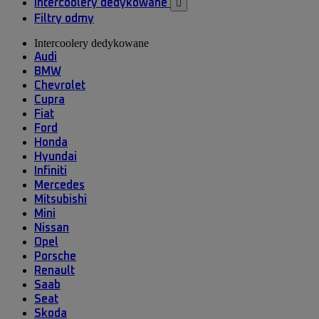
Intercoolery dedykowane

Filtry odmy
Intercoolery dedykowane
Audi
BMW
Chevrolet
Cupra
Fiat
Ford
Honda
Hyundai
Infiniti
Mercedes
Mitsubishi
Mini
Nissan
Opel
Porsche
Renault
Saab
Seat
Skoda