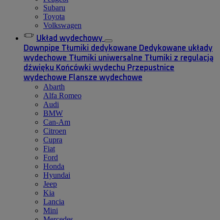
Subaru
Toyota
Volkswagen
Układ wydechowy
Downpipe
Tłumiki dedykowane
Dedykowane układy
wydechowe
Tłumiki uniwersalne
Tłumiki z regulacją
dźwięku
Końcówki wydechu
Przepustnice
wydechowe
Flansze wydechowe
Abarth
Alfa Romeo
Audi
BMW
Can-Am
Citroen
Cupra
Fiat
Ford
Honda
Hyundai
Jeep
Kia
Lancia
Mini
Mercedes