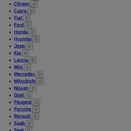
Citroen

Cupra

Fiat

Ford

Honda

Hyundai

Jeep

Kia

Lancia

Mini

Mercedes

Mitsubishi

Nissan

Opel

Peugeot

Porsche

Renault

Saab

Seat
