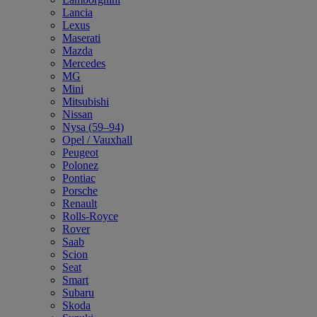
Lancia
Lexus
Maserati
Mazda
Mercedes
MG
Mini
Mitsubishi
Nissan
Nysa (59–94)
Opel / Vauxhall
Peugeot
Polonez
Pontiac
Porsche
Renault
Rolls-Royce
Rover
Saab
Scion
Seat
Smart
Subaru
Skoda