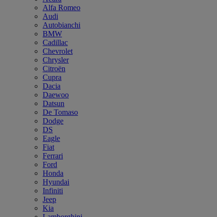
Alfa Romeo
Audi
Autobianchi
BMW
Cadillac
Chevrolet
Chrysler
Citroën
Cupra
Dacia
Daewoo
Datsun
De Tomaso
Dodge
DS
Eagle
Fiat
Ferrari
Ford
Honda
Hyundai
Infiniti
Jeep
Kia
Lamborghini