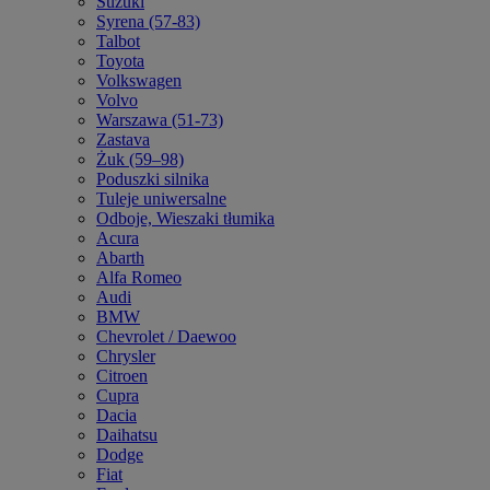
Suzuki
Syrena (57-83)
Talbot
Toyota
Volkswagen
Volvo
Warszawa (51-73)
Zastava
Żuk (59–98)
Poduszki silnika
Tuleje uniwersalne
Odboje, Wieszaki tłumika
Acura
Abarth
Alfa Romeo
Audi
BMW
Chevrolet / Daewoo
Chrysler
Citroen
Cupra
Dacia
Daihatsu
Dodge
Fiat