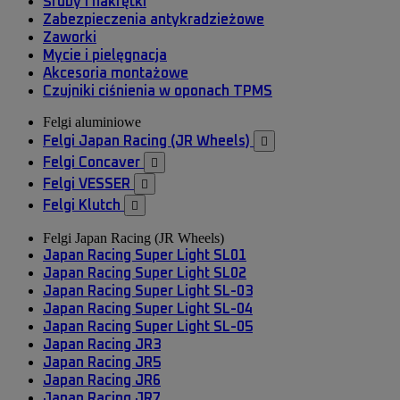
Śruby i nakrętki
Zabezpieczenia antykradzieżowe
Zaworki
Mycie i pielęgnacja
Akcesoria montażowe
Czujniki ciśnienia w oponach TPMS
Felgi aluminiowe
Felgi Japan Racing (JR Wheels)

Felgi Concaver

Felgi VESSER

Felgi Klutch

Felgi Japan Racing (JR Wheels)
Japan Racing Super Light SL01
Japan Racing Super Light SL02
Japan Racing Super Light SL-03
Japan Racing Super Light SL-04
Japan Racing Super Light SL-05
Japan Racing JR3
Japan Racing JR5
Japan Racing JR6
Japan Racing JR7