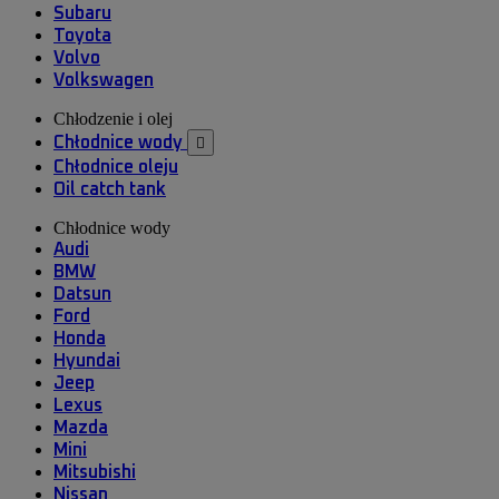
Subaru
Toyota
Volvo
Volkswagen
Chłodzenie i olej
Chłodnice wody

Chłodnice oleju
Oil catch tank
Chłodnice wody
Audi
BMW
Datsun
Ford
Honda
Hyundai
Jeep
Lexus
Mazda
Mini
Mitsubishi
Nissan