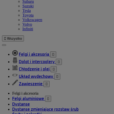
Subaru
Suzuki
Tesla
Toyota
Volkswagen
Volvo
Infiniti

Wszystko
Felgi i akcesoria

Dolot i intercoolery

Chłodzenie i olej

Układ wydechowy

Zawieszenie

Felgi i akcesoria
Felgi aluminiowe

Dystanse
Dystanse zmieniające rozstaw śrub