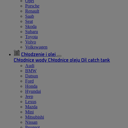
Opel
Porsche
Renault
Saab
Seat
Skoda
Subaru
Toyota
Volvo
Volkswagen
Chłodzenie i olej
Chłodnice wody
Chłodnice oleju
Oil catch tank
Audi
BMW
Datsun
Ford
Honda
Hyundai
Jeep
Lexus
Mazda
Mini
Mitsubishi
Nissan
Peugeot