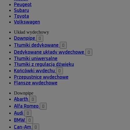
Peugeot
Subaru
Toyota
Volkswagen
Układ wydechowy
Downpipe

Tłumiki dedykowane

Dedykowane układy wydechowe

Tłumiki uniwersalne
Tłumiki z regulacją dźwięku
Końcówki wydechu

Przepustnice wydechowe
Flansze wydechowe
Downpipe
Abarth

Alfa Romeo

Audi

BMW

Can-Am
