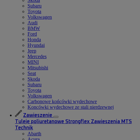
Skoda
Subaru
Toyota
Volkswagen
Audi
BMW
Ford
Honda
Hyundai
Jeep
Mercedes
MINI
Mitsubishi
Seat
Skoda
Subaru
Toyota
Volkswagen
Carbonowe końcówki wydechowe
Koncówki wydechowe ze stali nierdzewnej
Zawieszenie
Tuleje poliuretanowe Strongflex
Zawieszenia MTS
Technik
Abarth
Acura