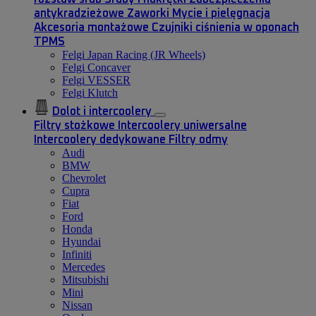
antykradzieżowe
Zaworki
Mycie i pielęgnacja
Akcesoria montażowe
Czujniki ciśnienia w oponach
TPMS
Felgi Japan Racing (JR Wheels)
Felgi Concaver
Felgi VESSER
Felgi Klutch
Dolot i intercoolery
Filtry stożkowe
Intercoolery uniwersalne
Intercoolery dedykowane
Filtry odmy
Audi
BMW
Chevrolet
Cupra
Fiat
Ford
Honda
Hyundai
Infiniti
Mercedes
Mitsubishi
Mini
Nissan