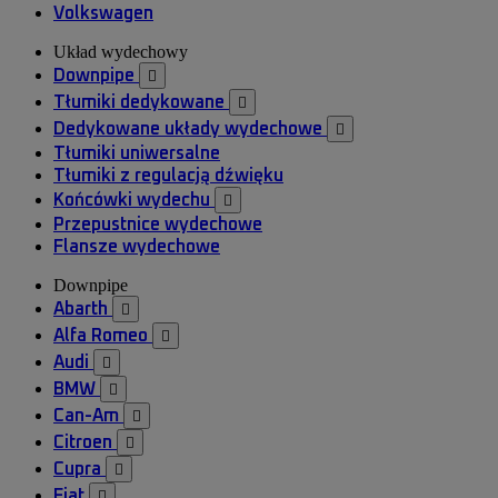
Volkswagen
Układ wydechowy
Downpipe

Tłumiki dedykowane

Dedykowane układy wydechowe

Tłumiki uniwersalne
Tłumiki z regulacją dźwięku
Końcówki wydechu

Przepustnice wydechowe
Flansze wydechowe
Downpipe
Abarth

Alfa Romeo

Audi

BMW

Can-Am

Citroen

Cupra

Fiat
