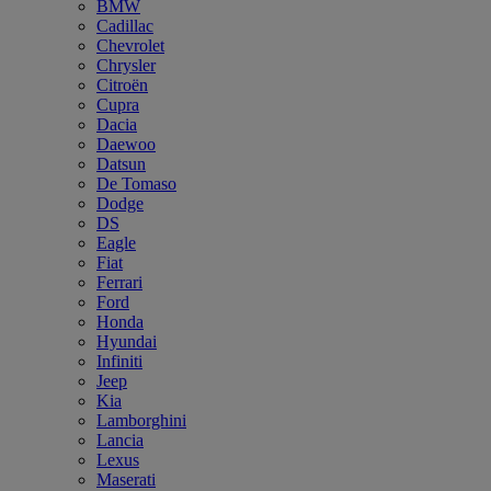
BMW
Cadillac
Chevrolet
Chrysler
Citroën
Cupra
Dacia
Daewoo
Datsun
De Tomaso
Dodge
DS
Eagle
Fiat
Ferrari
Ford
Honda
Hyundai
Infiniti
Jeep
Kia
Lamborghini
Lancia
Lexus
Maserati