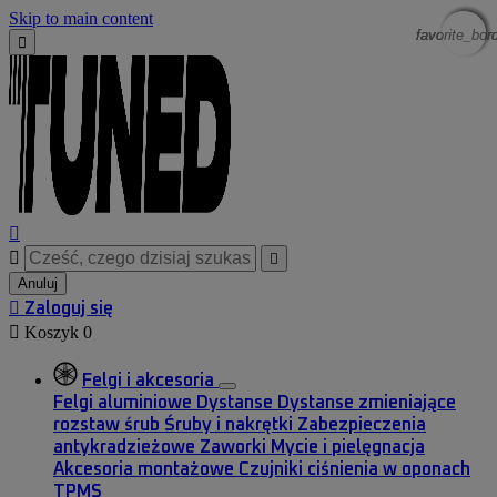
Skip to main content
favorite_bor
favorite_bor
favorite_bor
favorite_bor




Anuluj

Zaloguj się

Koszyk
0
Felgi i akcesoria
Felgi aluminiowe
Dystanse
Dystanse zmieniające
rozstaw śrub
Śruby i nakrętki
Zabezpieczenia
antykradzieżowe
Zaworki
Mycie i pielęgnacja
Akcesoria montażowe
Czujniki ciśnienia w oponach
TPMS