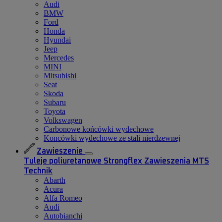
Audi
BMW
Ford
Honda
Hyundai
Jeep
Mercedes
MINI
Mitsubishi
Seat
Skoda
Subaru
Toyota
Volkswagen
Carbonowe końcówki wydechowe
Koncówki wydechowe ze stali nierdzewnej
Zawieszenie
Tuleje poliuretanowe Strongflex
Zawieszenia MTS
Technik
Abarth
Acura
Alfa Romeo
Audi
Autobianchi