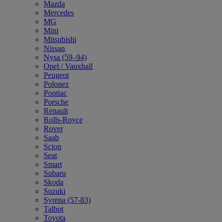
Mazda
Mercedes
MG
Mini
Mitsubishi
Nissan
Nysa (59–94)
Opel / Vauxhall
Peugeot
Polonez
Pontiac
Porsche
Renault
Rolls-Royce
Rover
Saab
Scion
Seat
Smart
Subaru
Skoda
Suzuki
Syrena (57-83)
Talbot
Toyota