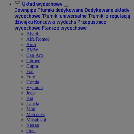
Układ wydechowy
Downpipe
Tłumiki dedykowane
Dedykowane układy
wydechowe
Tłumiki uniwersalne
Tłumiki z regulacją
dźwięku
Końcówki wydechu
Przepustnice
wydechowe
Flansze wydechowe
Abarth
Alfa Romeo
Audi
BMW
Can-Am
Citroen
Cupra
Fiat
Ford
Honda
Hyundai
Jeep
Kia
Lancia
Mini
Mercedes
Mitsubishi
Nissan
Opel