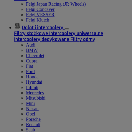
Felgi Japan Racing (JR Wheels)
Felgi Concaver
Felgi VESSER
Felgi Klutch
Dolot i intercoolery
Filtry stożkowe
Intercoolery uniwersalne
Intercoolery dedykowane
Filtry odmy
Audi
BMW
Chevrolet
Cupra
Fiat
Ford
Honda
Hyundai
Infiniti
Mercedes
Mitsubishi
Mini
Nissan
Opel
Porsche
Renault
Saab