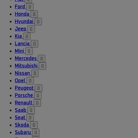
Ford

Honda

Hyundai

Jeep

Kia

Lancia

Mini

Mercedes

Mitsubishi

Nissan

Opel

Peugeot

Porsche

Renault

Saab

Seat

Skoda

Subaru
