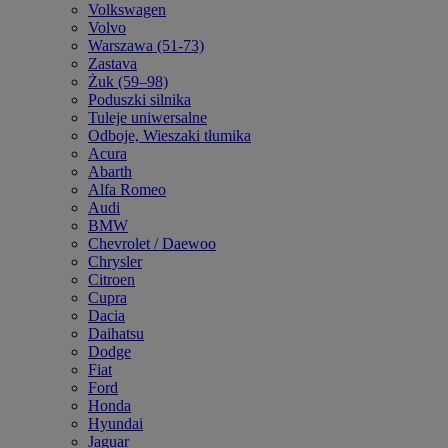
Volkswagen
Volvo
Warszawa (51-73)
Zastava
Żuk (59–98)
Poduszki silnika
Tuleje uniwersalne
Odboje, Wieszaki tłumika
Acura
Abarth
Alfa Romeo
Audi
BMW
Chevrolet / Daewoo
Chrysler
Citroen
Cupra
Dacia
Daihatsu
Dodge
Fiat
Ford
Honda
Hyundai
Jaguar