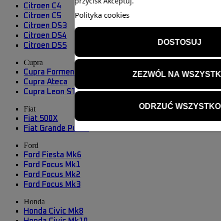
przycisk Akceptuj.
Citroen C4
Polityka cookies
Citroen C5
Citroen DS3
Citroen DS4
DOSTOSUJ
Citroen DS5
Cupra
Cupra Formentor
ZEZWÓL NA WSZYST
Cupra Ateca
Cupra Leon ST
ODRZUĆ WSZYSTKO
Fiat
Fiat 500X
Fiat Grande Punto
Ford
Ford Fiesta Mk6
Ford Focus Mk1
Ford Focus Mk2
Ford Focus Mk3
Honda
Honda Civic Mk8