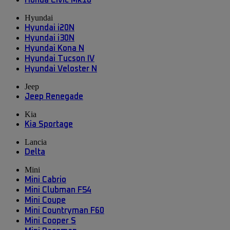
Honda Civic Mk10
Hyundai
Hyundai i20N
Hyundai i30N
Hyundai Kona N
Hyundai Tucson IV
Hyundai Veloster N
Jeep
Jeep Renegade
Kia
Kia Sportage
Lancia
Delta
Mini
Mini Cabrio
Mini Clubman F54
Mini Coupe
Mini Countryman F60
Mini Cooper S