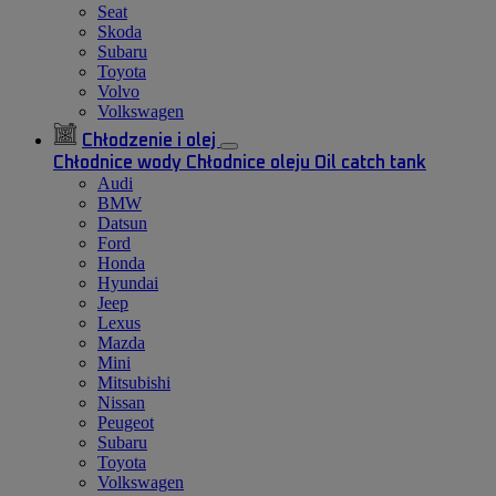
Seat
Skoda
Subaru
Toyota
Volvo
Volkswagen
Chłodzenie i olej
Chłodnice wody
Chłodnice oleju
Oil catch tank
Audi
BMW
Datsun
Ford
Honda
Hyundai
Jeep
Lexus
Mazda
Mini
Mitsubishi
Nissan
Peugeot
Subaru
Toyota
Volkswagen