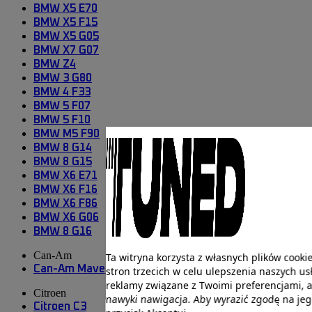
BMW X5 E70
BMW X5 F15
BMW X5 G05
BMW X7 G07
BMW Z4
BMW 3 G80
BMW 4 F33
BMW 5 F07
BMW 5 F10
BMW M5 F90
BMW 8 G14
BMW 8 G15
BMW X6 E71
BMW X6 F16
BMW X6 F86
BMW X6 G06
BMW 8 G16
Can-Am
Ta witryna korzysta z własnych plików cookie
Can-Am Maverick
stron trzecich w celu ulepszenia naszych us
reklamy związane z Twoimi preferencjami, a
Citroen
nawyki nawigacja. Aby wyrazić zgodę na jego
Citroen C3