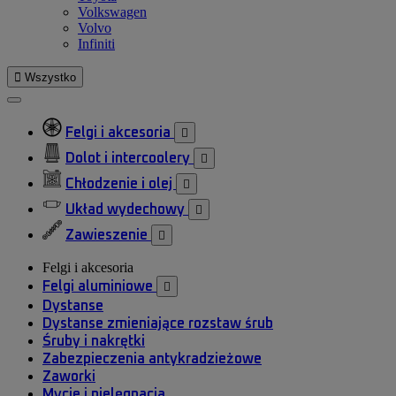
Volkswagen
Volvo
Infiniti

Wszystko
Felgi i akcesoria

Dolot i intercoolery

Chłodzenie i olej

Układ wydechowy

Zawieszenie

Felgi i akcesoria
Felgi aluminiowe

Dystanse
Dystanse zmieniające rozstaw śrub
Śruby i nakrętki
Zabezpieczenia antykradzieżowe
Zaworki
Mycie i pielęgnacja