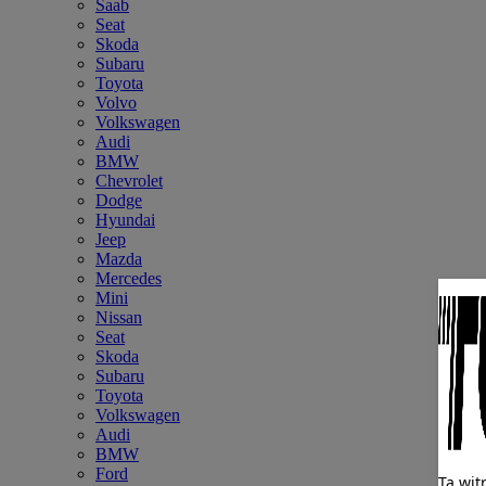
Saab
Seat
Skoda
Subaru
Toyota
Volvo
Volkswagen
Audi
BMW
Chevrolet
Dodge
Hyundai
Jeep
Mazda
Mercedes
Mini
Nissan
Seat
Skoda
Subaru
Toyota
Volkswagen
Audi
BMW
Ford
Ta wit