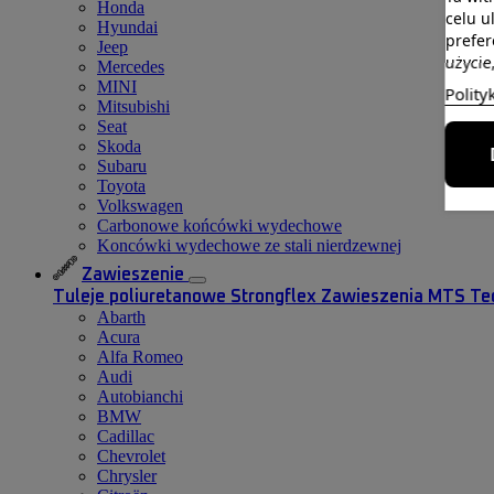
Honda
celu u
Hyundai
prefer
Jeep
użycie
Mercedes
MINI
Polity
Mitsubishi
Seat
Skoda
Subaru
Toyota
Volkswagen
Carbonowe końcówki wydechowe
Koncówki wydechowe ze stali nierdzewnej
Zawieszenie
Tuleje poliuretanowe Strongflex
Zawieszenia MTS Te
Abarth
Acura
Alfa Romeo
Audi
Autobianchi
BMW
Cadillac
Chevrolet
Chrysler