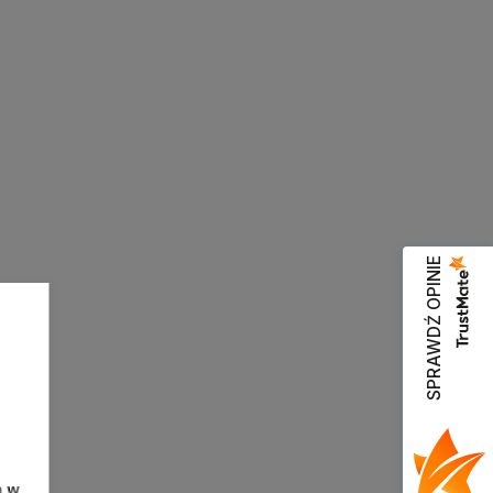
SPRAWDŹ OPINIE
h w