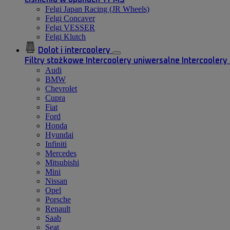
Felgi Japan Racing (JR Wheels)
Felgi Concaver
Felgi VESSER
Felgi Klutch
Dolot i intercoolery
Filtry stożkowe
Intercoolery uniwersalne
Intercooler
Audi
BMW
Chevrolet
Cupra
Fiat
Ford
Honda
Hyundai
Infiniti
Mercedes
Mitsubishi
Mini
Nissan
Opel
Porsche
Renault
Saab
Seat