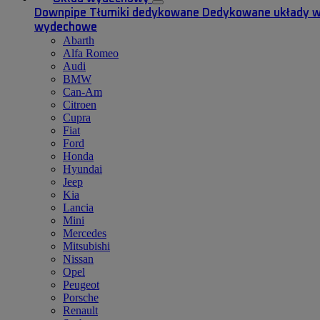
Downpipe
Tłumiki dedykowane
Dedykowane układy 
wydechowe
Abarth
Alfa Romeo
Audi
BMW
Can-Am
Citroen
Cupra
Fiat
Ford
Honda
Hyundai
Jeep
Kia
Lancia
Mini
Mercedes
Mitsubishi
Nissan
Opel
Peugeot
Porsche
Renault