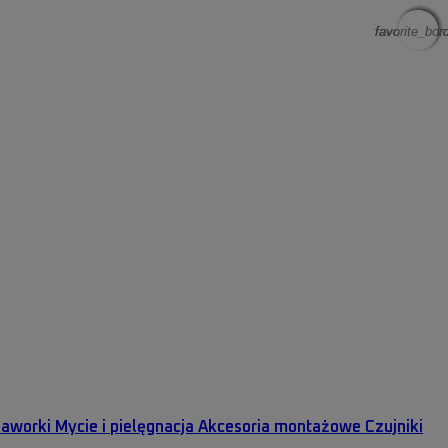
favorite_bor
favorite_bor
favorite_bor
favorite_bor
Zaworki
Mycie i pielęgnacja
Akcesoria montażowe
Czujniki