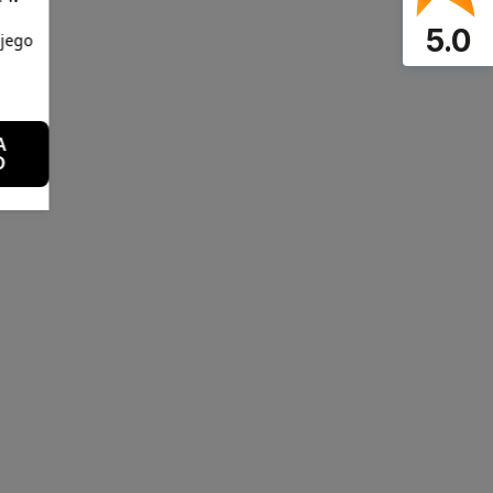
5.0
 jego
A
O