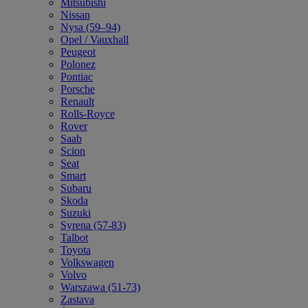
Mitsubishi
Nissan
Nysa (59–94)
Opel / Vauxhall
Peugeot
Polonez
Pontiac
Porsche
Renault
Rolls-Royce
Rover
Saab
Scion
Seat
Smart
Subaru
Skoda
Suzuki
Syrena (57-83)
Talbot
Toyota
Volkswagen
Volvo
Warszawa (51-73)
Zastava