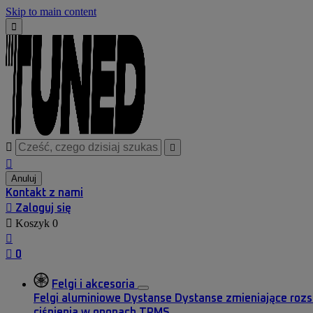
Skip to main content




Anuluj
Kontakt z nami

Zaloguj się

Koszyk
0


0
Felgi i akcesoria
Felgi aluminiowe
Dystanse
Dystanse zmieniające roz
ciśnienia w oponach TPMS