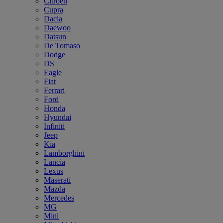
Citroën
Cupra
Dacia
Daewoo
Datsun
De Tomaso
Dodge
DS
Eagle
Fiat
Ferrari
Ford
Honda
Hyundai
Infiniti
Jeep
Kia
Lamborghini
Lancia
Lexus
Maserati
Mazda
Mercedes
MG
Mini