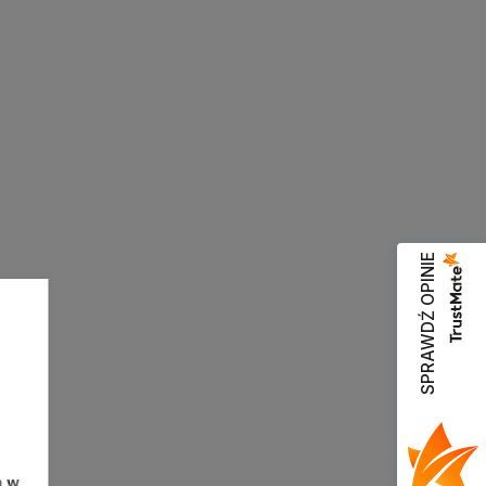
SPRAWDŹ OPINIE
h w