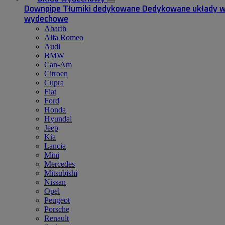
Downpipe
Tłumiki dedykowane
Dedykowane układy 
wydechowe
Abarth
Alfa Romeo
Audi
BMW
Can-Am
Citroen
Cupra
Fiat
Ford
Honda
Hyundai
Jeep
Kia
Lancia
Mini
Mercedes
Mitsubishi
Nissan
Opel
Peugeot
Porsche
Renault