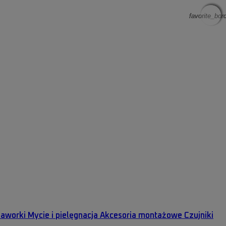
favorite_bor
favorite_bor
favorite_bor
favorite_bor
Zaworki
Mycie i pielęgnacja
Akcesoria montażowe
Czujniki