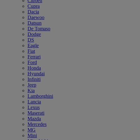
Citroën
Cupra
Dacia
Daewoo
Datsun
De Tomaso
Dodge
DS
Eagle
Fiat
Ferrari
Ford
Honda
Hyundai
Infiniti
Jeep
Kia
Lamborghini
Lancia
Lexus
Maserati
Mazda
Mercedes
MG
Mini