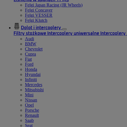
Felgi Japan Racing (JR Wheels)
Felgi Concaver
Felgi VESSER
Felgi Klutch
Dolot i intercoolery
Filtry stożkowe
Intercoolery uniwersalne
Intercooler
Audi
BMW
Chevrolet
Cupra
Fiat
Ford
Honda
Hyundai
Infiniti
Mercedes
Mitsubishi
Mini
Nissan
Opel
Porsche
Renault
Saab
Seat