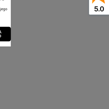
5.0
 jego
A
O