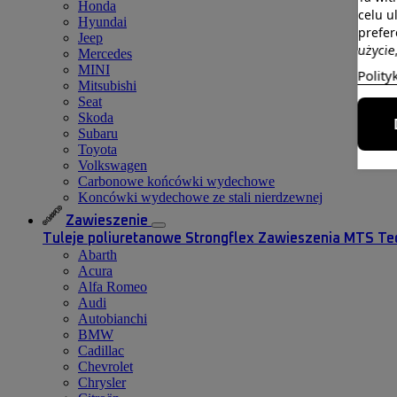
Honda
celu u
Hyundai
prefer
Jeep
użycie
Mercedes
MINI
Polity
Mitsubishi
Seat
Skoda
Subaru
Toyota
Volkswagen
Carbonowe końcówki wydechowe
Koncówki wydechowe ze stali nierdzewnej
Zawieszenie
Tuleje poliuretanowe Strongflex
Zawieszenia MTS Te
Abarth
Acura
Alfa Romeo
Audi
Autobianchi
BMW
Cadillac
Chevrolet
Chrysler