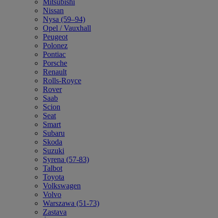
Mitsubishi
Nissan
Nysa (59–94)
Opel / Vauxhall
Peugeot
Polonez
Pontiac
Porsche
Renault
Rolls-Royce
Rover
Saab
Scion
Seat
Smart
Subaru
Skoda
Suzuki
Syrena (57-83)
Talbot
Toyota
Volkswagen
Volvo
Warszawa (51-73)
Zastava