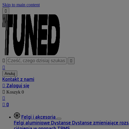
Skip to main content




Anuluj
Kontakt z nami

Zaloguj się

Koszyk
0


0
Felgi i akcesoria
Felgi aluminiowe
Dystanse
Dystanse zmieniające roz
ciśnienia w oponach TPMS