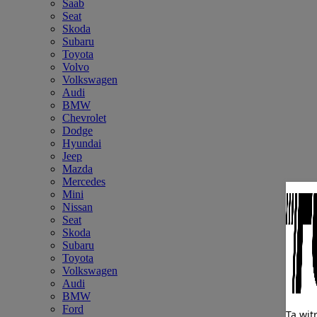
Saab
Seat
Skoda
Subaru
Toyota
Volvo
Volkswagen
Audi
BMW
Chevrolet
Dodge
Hyundai
Jeep
Mazda
Mercedes
Mini
Nissan
Seat
Skoda
Subaru
Toyota
Volkswagen
Audi
BMW
Ford
Ta wit