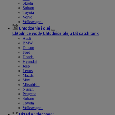
Skoda
Subaru
Toyota
Volvo
Volkswagen
Chłodzenie i olej
Chłodnice wody
Chłodnice oleju
Oil catch tank
Audi
BMW
Datsun
Ford
Honda
Hyundai
Jeep
Lexus
Mazda
Mini
Mitsubishi
Nissan
Peugeot
Subaru
Toyota
Volkswagen
Układ wydechowy